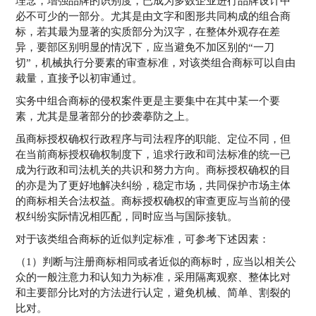
理念，增强品牌的识别度，已成为多数企业进行品牌设计中
必不可少的一部分。尤其是由文字和图形共同构成的组合商
标，若其最为显著的实质部分为汉字，在整体外观存在差
异，要部区别明显的情况下，应当避免不加区别的“一刀
切”，机械执行分要素的审查标准，对该类组合商标可以自由
裁量，直接予以初审通过。
实务中组合商标的侵权案件更是主要集中在其中某一个要
素，尤其是显著部分的抄袭摹防之上。
虽商标授权确权行政程序与司法程序的职能、定位不同，但
在当前商标授权确权制度下，追求行政和司法标准的统一已
成为行政和司法机关的共识和努力方向。商标授权确权的目
的亦是为了更好地解决纠纷，稳定市场，共同保护市场主体
的商标相关合法权益。商标授权确权的审查更应与当前的侵
权纠纷实际情况相匹配，同时应当与国际接轨。
对于该类组合商标的近似判定标准，可参考下述因素：
（1）判断与注册商标相同或者近似的商标时，应当以相关公
众的一般注意力和认知力为标准，采用隔离观察、整体比对
和主要部分比对的方法进行认定，避免机械、简单、割裂的
比对。