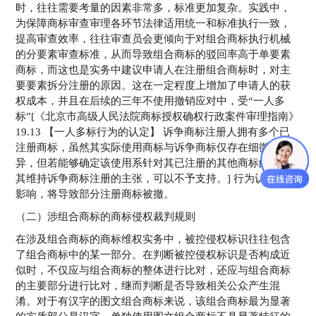
时，往往需要考量的因素非常多，标准更加复杂。实践中，
为保障商标审查审理各环节法律适用统一和标准执行一致，
提高审查效率，往往审查员会更倾向于对组合商标执行机械
的分要素审查标准，从而导致组合商标的驳回率高于单要素
商标，而这也是实务中建议申请人在注册组合商标时，对主
要要素拆分注册的原因。这在一定程度上增加了申请人的获
权成本，并且在后续的三年不使用撤销应对中，受“一人多
标”[《北京市高级人民法院商标授权确权行政案件审理指南》
19.13 【一人多标行为的认定】 诉争商标注册人拥有多个已
注册商标，虽然其实际使用商标与诉争商标仅存在细微差
异，但若能够确定该使用系针对其已注册的其他商标的，对
其维持诉争商标注册的主张，可以不予支持。] 行为认定标准
影响，将导致部分注册商标被撤。
（二）涉组合商标的商标侵权裁判规则
在涉及组合商标的商标维权实务中，被控侵权标识往往包含
了组合商标中的某一部分。在判断被控侵权标识是否构成近
似时，不仅应与组合商标的整体进行比对，还应与组合商标
的主要部分进行比对，继而判断是否导致相关公众产生混
淆。对于有汉字的图文组合商标来说，该组合商标最为显著