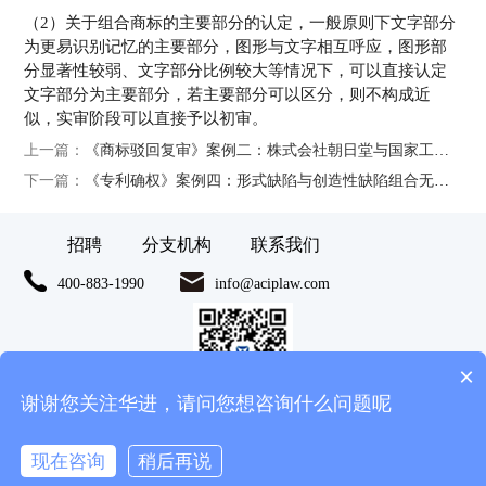
（2）关于组合商标的主要部分的认定，一般原则下文字部分
为更易识别记忆的主要部分，图形与文字相互呼应，图形部
分显著性较弱、文字部分比例较大等情况下，可以直接认定
文字部分为主要部分，若主要部分可以区分，则不构成近
似，实审阶段可以直接予以初审。
上一篇：
《商标驳回复审》案例二：株式会社朝日堂与国家工商行政管理总局商标评审委员会商标驳回复审行政诉讼案
下一篇：
《专利确权》案例四：形式缺陷与创造性缺陷组合无效策略的应用
招聘
分支机构
联系我们
400-883-1990
info@aciplaw.com
×
谢谢您关注华进，请问您想咨询什么问题呢
Copyright © 2021 华进联合专利商标代理有限公司.All Rights Reserved.
粤
现在咨询
稍后再说
ICP备12081038号