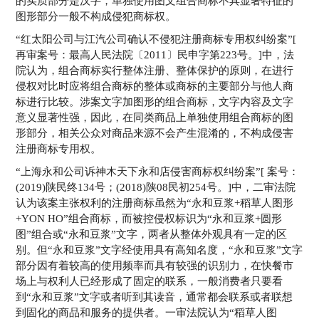
的实质部分是汉字，单独使用图文组合商标不具显著特征的
图形部分一般不构成侵犯商标权。
“红太阳公司与江汽公司确认不侵犯注册商标专用权纠纷案”[
再审案号：最高人民法院〔2011〕民申字第223号。]中，法
院认为，组合商标实行整体注册、整体保护的原则，在进行
侵权对比时应将组合商标的整体或商标的主要部分与他人商
标进行比较。涉案文字加图形的组合商标，文字内容及文字
意义显著性强，因此，在同类商品上单独使用组合商标的图
形部分，相关公众对商品来源不会产生混淆的，不构成侵害
注册商标专用权。
“上海永和公司诉神木天下永和店侵害商标权纠纷案”[ 案号：
(2019)陕民终134号；(2018)陕08民初254号。]中，二审法院
认为该案主张权利的注册商标虽然为“永和豆浆+稻草人图形
+YON HO”组合商标，而被控侵权标识为“永和豆浆+圆形
图”组合或“永和豆浆”文字，两者从整体外观具有一定的区
别。但“永和豆浆”文字经使用具有高知名度，“永和豆浆”文字
部分因有着较高的使用频率而具有较强的识别力，在快餐市
场上与权利人已经形成了固定的联系，一般消费者只要看
到“永和豆浆”文字或者听到其读音，通常都会联系或者联想
到固化的商品和服务的提供者。一审法院认为“稻草人图