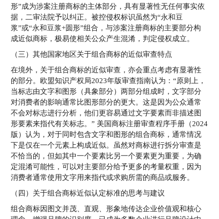
形”成为涉案注册商标的主体部分，具有显著性无任何事实依
据，二审法院予以纠正。被控侵权标识虽然为“永和豆
浆”或“永和豆浆+圆形”组合，与涉案注册商标的主要部分构
成近似商标，极易使相关公众产生混淆，判定侵权成立。
（三）其他国家地区关于组合商标的近似审查特点
在境外，关于组合商标的近似审查，亦会重点考虑有显著性
的部分。欧盟知识产权局2023年版审查指南认为：“原则上，
当标志由文字和图形（具象部分）两部分组成时，文字部分
对消费者的影响通常比图形部分的更大。这是因为公众通常
不会对标志进行分析，他们更容易通过文字要素而非描述图
形要素来指代有关标志。” 美国商标注册审查程序手册（2024
版）认为，对于同时包含文字和图形的组合商标，通常情况
下是仅在一个元素上构成近似。虽然对商标进行拆分审查是
不恰当的，但如其中一个要素比另一个要素更为重要，为确
定混淆可能性，可以对主要部分给予更多的考量权重，因为
消费者通常使用文字用来指代或求购所需的商品或服务。
（四）关于组合商标近似认定标准的思考与建议
组合商标因图文并茂、直观、形象地传达企业价值观和核心