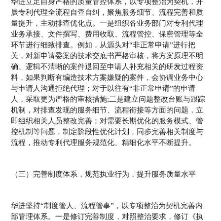
华进立足自身严格的质量管控体系，以专项整治为契机，开
展专利代理全流程自查自纠，聚焦服务细节、流程完善和质
量提升，主动排查优化点。一是组织各业务部门对专利代理
业务承接、文件撰写、费用收取、流程管控、保密管理等全
环节进行细致排查。例如，从源头对“非正常申请”进行把
关，对新申请委案的技术交底书严格审核，将方案原理不明
确、逻辑不清晰的案件退回至申请人补充相关的研发过程资
料，如果判断有编造技术方案嫌疑的案件，会协调业务中心
与申请人沟通拒绝代理；对于以往有“非正常申请”的申请
人，采取更为严格的审核措施;二是建立问题整改台账与跟踪
机制，对排查发现的服务细节、流程衔接等方面的问题，立
即组织相关人员整改完善；对需要长期优化的服务模式、管
控机制等问题，制定阶段性优化计划，同步完善相关制度与
流程，推动专利代理服务规范化、精细化水平不断提升。
（三）完善制度体系，规范执业行为，提升服务质量水平
华进坚持“制度管人、流程管事”，以专项整治为契机完善内
部管理体系。一是修订完善制度，对照整治要求，修订《执